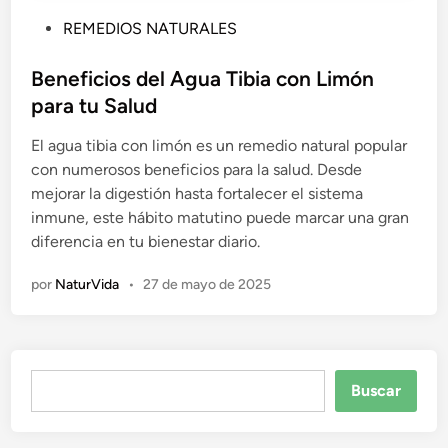
P
REMEDIOS NATURALES
u
b
Beneficios del Agua Tibia con Limón
l
para tu Salud
i
El agua tibia con limón es un remedio natural popular
c
con numerosos beneficios para la salud. Desde
a
mejorar la digestión hasta fortalecer el sistema
d
inmune, este hábito matutino puede marcar una gran
o
diferencia en tu bienestar diario.
e
n
por
NaturVida
•
27 de mayo de 2025
Buscar
Buscar