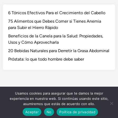
6 Tónicos Efectivos Para el Crecimiento del Cabello
75 Alimentos que Debes Comer si Tienes Anemia
para Subir el Hierro Rápido
Beneficios de la Canela para la Salud: Propiedades,
Usos y Cómo Aprovecharla
20 Bebidas Naturales para Derretir la Grasa Abdominal
Próstata: lo que todo hombre debe saber
Usamos cookies para asegurar que te damos la mejor
Copyright © 2026
NaturVida
.
experiencia en nuestra web. Si continúas usando este sitio,
Funciona con
WordPress
y
HybridMag
.
asumiremos que estás de acuerdo con ello.
Aceptar
No
Política de privacidad
5 Tés para la Salud Cardiovascular