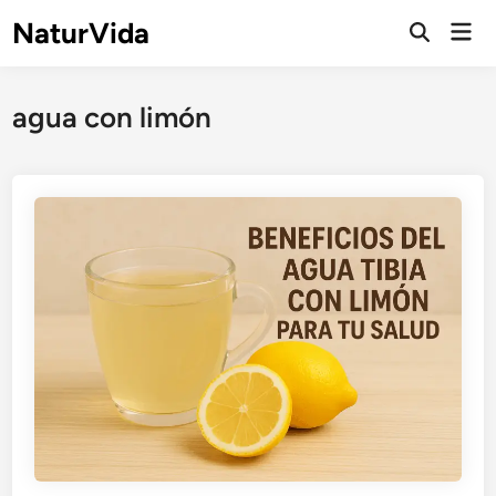
Saltar
NaturVida
Men
al
Abrir
prin
búsqueda
contenido
agua con limón