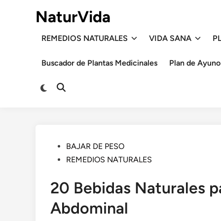
Saltar
NaturVida
al
contenido
REMEDIOS NATURALES
VIDA SANA
P
Buscador de Plantas Medicinales
Plan de Ayuno
Cambiar
Abrir
a
búsqueda
modo
oscuro
Publicado
BAJAR DE PESO
en
REMEDIOS NATURALES
20 Bebidas Naturales pa
Abdominal