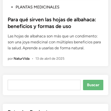
P
PLANTAS MEDICINALES
u
b
Para qué sirven las hojas de albahaca:
l
beneficios y formas de uso
i
Las hojas de albahaca son más que un condimento:
c
son una joya medicinal con múltiples beneficios para
a
la salud. Aprende a usarlas de forma natural.
d
o
por
NaturVida
•
13 de abril de 2025
e
n
Buscar
Buscar