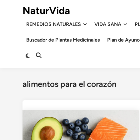
Saltar
NaturVida
al
contenido
REMEDIOS NATURALES
VIDA SANA
P
Buscador de Plantas Medicinales
Plan de Ayuno
Cambiar
Abrir
a
búsqueda
modo
oscuro
alimentos para el corazón