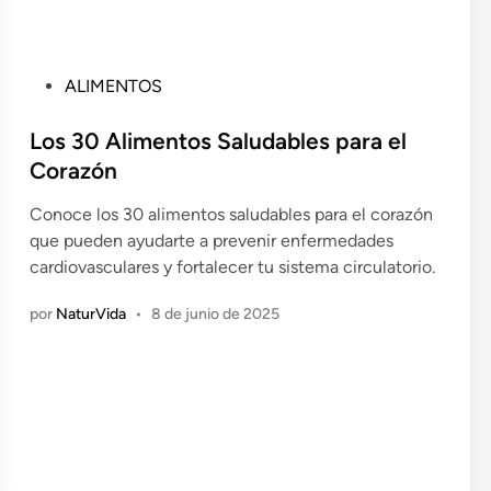
P
ALIMENTOS
u
b
Los 30 Alimentos Saludables para el
l
Corazón
i
Conoce los 30 alimentos saludables para el corazón
c
que pueden ayudarte a prevenir enfermedades
a
cardiovasculares y fortalecer tu sistema circulatorio.
d
o
por
NaturVida
•
8 de junio de 2025
e
n