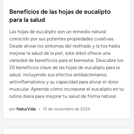
u
b
Beneficios de las hojas de eucalipto
l
para la salud
i
Las hojas de eucalipto son un remedio natural
c
conocido por sus potentes propiedades curativas.
a
Desde aliviar los síntomas del resfriado y la tos hasta
d
mejorar la salud de la piel, este árbol ofrece una
o
variedad de beneficios para el bienestar. Descubre los
e
20 beneficios clave de las hojas de eucalipto para la
n
salud, incluyendo sus efectos antibacterianos,
antiinflamatorios y su capacidad para aliviar el dolor
muscular. Aprende cómo incorporar el eucalipto en tu
rutina diaria para mejorar tu salud de forma natural.
por
NaturVida
•
15 de noviembre de 2024