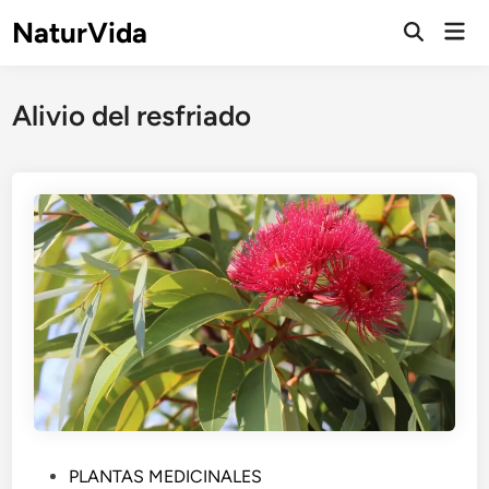
Saltar
NaturVida
Men
al
Abrir
prin
búsqueda
contenido
Alivio del resfriado
P
PLANTAS MEDICINALES