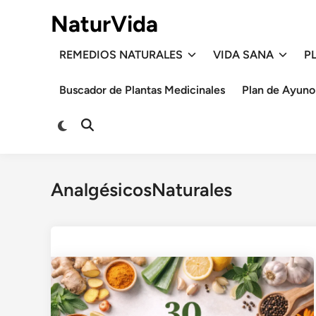
Saltar
NaturVida
al
contenido
REMEDIOS NATURALES
VIDA SANA
P
Buscador de Plantas Medicinales
Plan de Ayuno
Cambiar
Abrir
a
búsqueda
modo
oscuro
AnalgésicosNaturales