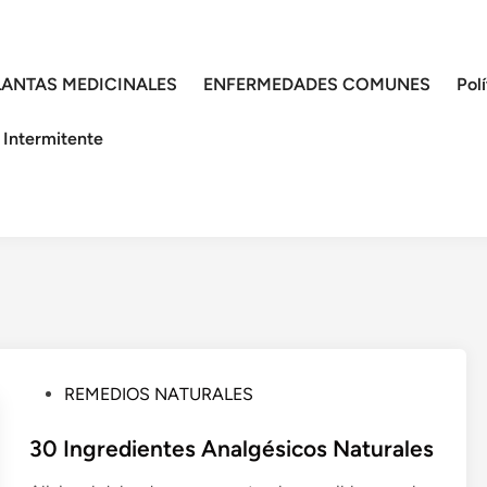
LANTAS MEDICINALES
ENFERMEDADES COMUNES
Pol
 Intermitente
P
REMEDIOS NATURALES
u
b
30 Ingredientes Analgésicos Naturales
l