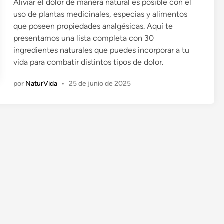
Aliviar el dolor de manera natural es posible con el
i
uso de plantas medicinales, especias y alimentos
c
que poseen propiedades analgésicas. Aquí te
a
presentamos una lista completa con 30
d
ingredientes naturales que puedes incorporar a tu
o
vida para combatir distintos tipos de dolor.
e
n
por
NaturVida
•
25 de junio de 2025