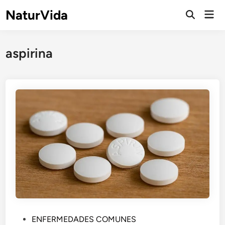
Saltar
NaturVida
Men
al
Abrir
prin
búsqueda
contenido
aspirina
P
ENFERMEDADES COMUNES