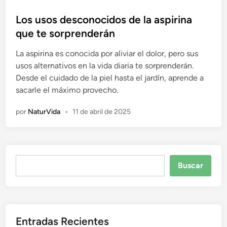
u
b
Los usos desconocidos de la aspirina
l
que te sorprenderán
i
La aspirina es conocida por aliviar el dolor, pero sus
c
usos alternativos en la vida diaria te sorprenderán.
a
Desde el cuidado de la piel hasta el jardín, aprende a
d
sacarle el máximo provecho.
o
e
por
NaturVida
•
11 de abril de 2025
n
Buscar
Buscar
Entradas Recientes