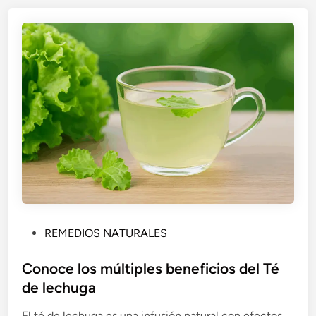
P
REMEDIOS NATURALES
u
b
Conoce los múltiples beneficios del Té
l
de lechuga
i
El té de lechuga es una infusión natural con efectos