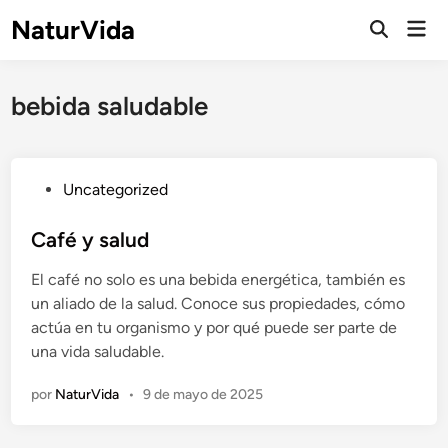
Saltar
NaturVida
Men
al
Abrir
prin
búsqueda
contenido
bebida saludable
P
Uncategorized
u
b
Café y salud
l
El café no solo es una bebida energética, también es
i
un aliado de la salud. Conoce sus propiedades, cómo
c
actúa en tu organismo y por qué puede ser parte de
a
una vida saludable.
d
o
por
NaturVida
•
9 de mayo de 2025
e
n