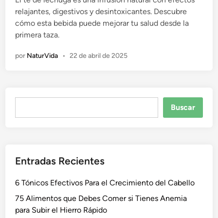
c
relajantes, digestivos y desintoxicantes. Descubre
a
cómo esta bebida puede mejorar tu salud desde la
d
primera taza.
o
e
por
NaturVida
•
22 de abril de 2025
n
Buscar
Buscar
Entradas Recientes
6 Tónicos Efectivos Para el Crecimiento del Cabello
75 Alimentos que Debes Comer si Tienes Anemia
para Subir el Hierro Rápido