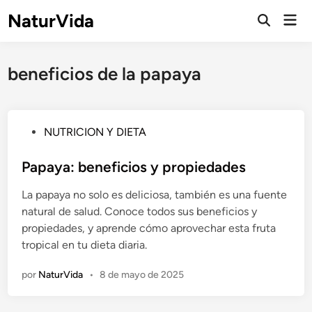
Saltar
NaturVida
Men
al
Abrir
prin
búsqueda
contenido
beneficios de la papaya
P
NUTRICION Y DIETA
u
b
Papaya: beneficios y propiedades
l
La papaya no solo es deliciosa, también es una fuente
i
natural de salud. Conoce todos sus beneficios y
c
propiedades, y aprende cómo aprovechar esta fruta
a
tropical en tu dieta diaria.
d
o
por
NaturVida
•
8 de mayo de 2025
e
n