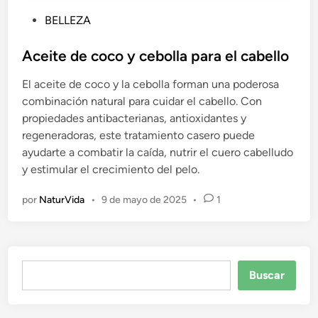
P
BELLEZA
u
b
Aceite de coco y cebolla para el cabello
l
El aceite de coco y la cebolla forman una poderosa
i
combinación natural para cuidar el cabello. Con
c
propiedades antibacterianas, antioxidantes y
a
regeneradoras, este tratamiento casero puede
d
ayudarte a combatir la caída, nutrir el cuero cabelludo
o
y estimular el crecimiento del pelo.
e
n
por
NaturVida
•
9 de mayo de 2025
•
1
Buscar
Buscar