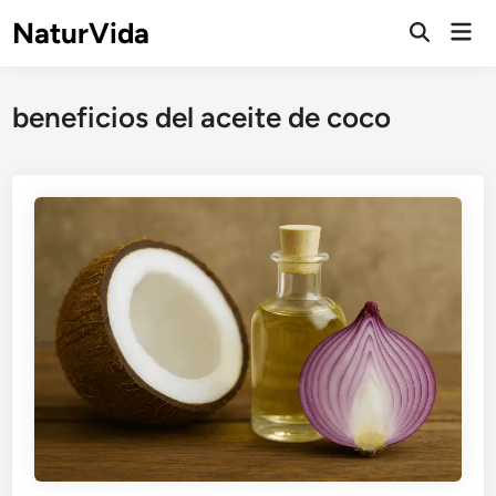
Saltar
NaturVida
Men
al
Abrir
prin
búsqueda
contenido
beneficios del aceite de coco