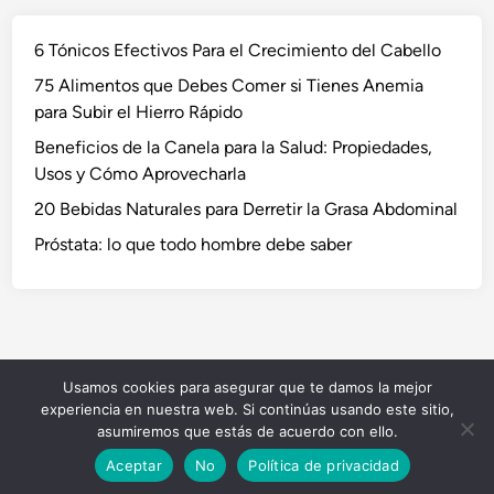
6 Tónicos Efectivos Para el Crecimiento del Cabello
75 Alimentos que Debes Comer si Tienes Anemia
para Subir el Hierro Rápido
Beneficios de la Canela para la Salud: Propiedades,
Usos y Cómo Aprovecharla
20 Bebidas Naturales para Derretir la Grasa Abdominal
Próstata: lo que todo hombre debe saber
Usamos cookies para asegurar que te damos la mejor
Copyright © 2026
NaturVida
.
experiencia en nuestra web. Si continúas usando este sitio,
Funciona con
WordPress
y
HybridMag
.
asumiremos que estás de acuerdo con ello.
Aceptar
No
Política de privacidad
5 Tés para la Salud Cardiovascular