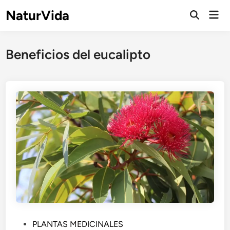
Saltar
NaturVida
Men
al
Abrir
prin
búsqueda
contenido
Beneficios del eucalipto
P
PLANTAS MEDICINALES