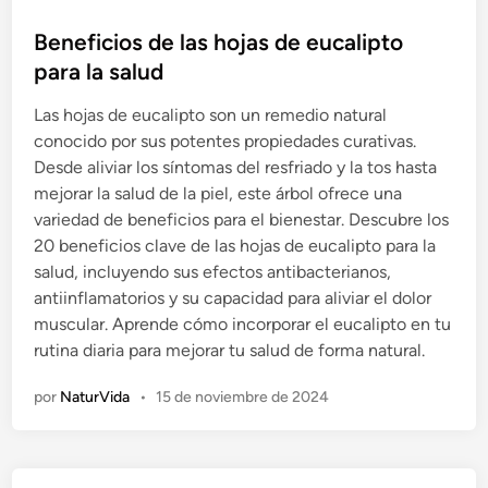
u
b
Beneficios de las hojas de eucalipto
l
para la salud
i
Las hojas de eucalipto son un remedio natural
c
conocido por sus potentes propiedades curativas.
a
Desde aliviar los síntomas del resfriado y la tos hasta
d
mejorar la salud de la piel, este árbol ofrece una
o
variedad de beneficios para el bienestar. Descubre los
e
20 beneficios clave de las hojas de eucalipto para la
n
salud, incluyendo sus efectos antibacterianos,
antiinflamatorios y su capacidad para aliviar el dolor
muscular. Aprende cómo incorporar el eucalipto en tu
rutina diaria para mejorar tu salud de forma natural.
por
NaturVida
•
15 de noviembre de 2024