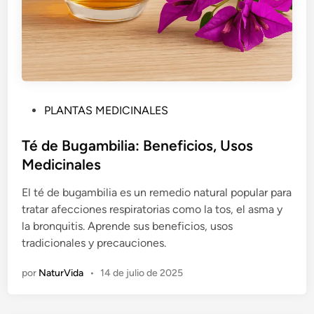
P
PLANTAS MEDICINALES
u
b
Té de Bugambilia: Beneficios, Usos
l
Medicinales
i
El té de bugambilia es un remedio natural popular para
c
tratar afecciones respiratorias como la tos, el asma y
a
la bronquitis. Aprende sus beneficios, usos
d
tradicionales y precauciones.
o
e
por
NaturVida
•
14 de julio de 2025
n