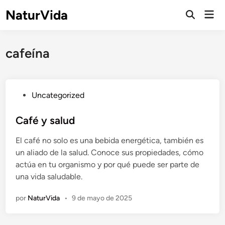
Saltar
NaturVida
Men
al
Abrir
prin
búsqueda
contenido
cafeína
P
Uncategorized
u
b
Café y salud
l
El café no solo es una bebida energética, también es
i
un aliado de la salud. Conoce sus propiedades, cómo
c
actúa en tu organismo y por qué puede ser parte de
a
una vida saludable.
d
o
por
NaturVida
•
9 de mayo de 2025
e
n