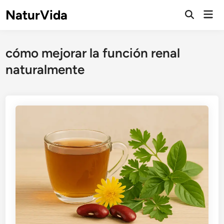
Saltar
NaturVida
Men
al
Abrir
prin
búsqueda
contenido
cómo mejorar la función renal
naturalmente