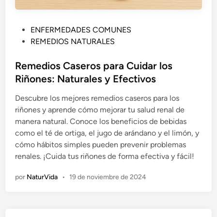
P
ENFERMEDADES COMUNES
u
REMEDIOS NATURALES
b
l
Remedios Caseros para Cuidar los
i
Riñones: Naturales y Efectivos
c
Descubre los mejores remedios caseros para los
a
riñones y aprende cómo mejorar tu salud renal de
d
manera natural. Conoce los beneficios de bebidas
o
como el té de ortiga, el jugo de arándano y el limón, y
e
cómo hábitos simples pueden prevenir problemas
n
renales. ¡Cuida tus riñones de forma efectiva y fácil!
por
NaturVida
•
19 de noviembre de 2024