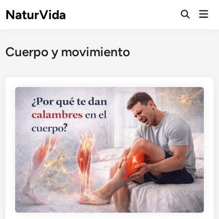
Saltar
NaturVida
Men
al
Abrir
prin
búsqueda
contenido
Cuerpo y movimiento