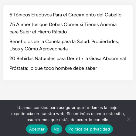
6 Tónicos Efectivos Para el Crecimiento del Cabello
75 Alimentos que Debes Comer si Tienes Anemia
para Subir el Hierro Rápido
Beneficios de la Canela para la Salud: Propiedades,
Usos y Cómo Aprovecharla
20 Bebidas Naturales para Derretir la Grasa Abdominal
Próstata: lo que todo hombre debe saber
Usamos cookies para asegurar que te damos la mejor
Copyright © 2026
NaturVida
.
experiencia en nuestra web. Si continúas usando este sitio,
Funciona con
WordPress
y
HybridMag
.
asumiremos que estás de acuerdo con ello.
Aceptar
No
Política de privacidad
5 Tés para la Salud Cardiovascular