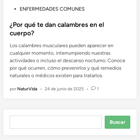
P
ENFERMEDADES COMUNES
u
b
¿Por qué te dan calambres en el
l
cuerpo?
i
Los calambres musculares pueden aparecer en
c
cualquier momento, interrumpiendo nuestras
a
actividades o incluso el descanso nocturno. Conoce
d
por qué ocurren, cómo prevenirlos y qué remedios
o
naturales o médicos existen para tratarlos.
e
n
por
NaturVida
•
24 de junio de 2025
•
1
Buscar
Buscar