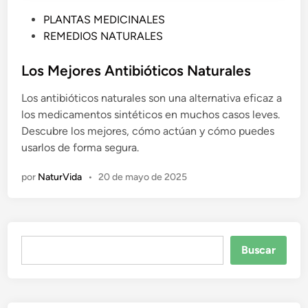
P
PLANTAS MEDICINALES
u
REMEDIOS NATURALES
b
l
Los Mejores Antibióticos Naturales
i
Los antibióticos naturales son una alternativa eficaz a
c
los medicamentos sintéticos en muchos casos leves.
a
Descubre los mejores, cómo actúan y cómo puedes
d
usarlos de forma segura.
o
e
por
NaturVida
•
20 de mayo de 2025
n
Buscar
Buscar