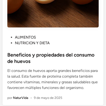
P
ALIMENTOS
u
NUTRICION Y DIETA
b
l
Beneficios y propiedades del consumo
i
de huevos
c
El consumo de huevos aporta grandes beneficios para
a
la salud. Esta fuente de proteína completa también
d
contiene vitaminas, minerales y grasas saludables que
o
favorecen múltiples funciones del organismo.
e
n
por
NaturVida
•
9 de mayo de 2025