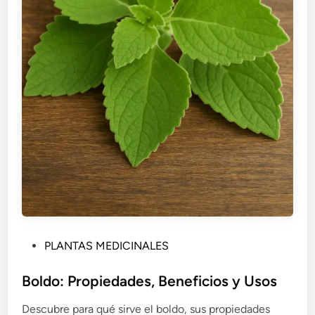
P
PLANTAS MEDICINALES
u
b
Boldo: Propiedades, Beneficios y Usos
l
Descubre para qué sirve el boldo, sus propiedades
i