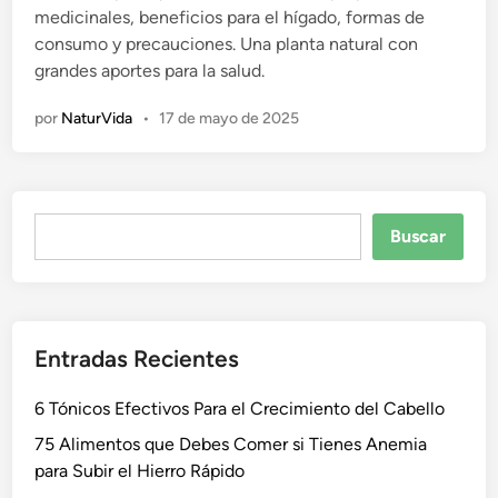
medicinales, beneficios para el hígado, formas de
c
consumo y precauciones. Una planta natural con
a
grandes aportes para la salud.
d
o
por
NaturVida
•
17 de mayo de 2025
e
n
Buscar
Buscar
Entradas Recientes
6 Tónicos Efectivos Para el Crecimiento del Cabello
75 Alimentos que Debes Comer si Tienes Anemia
para Subir el Hierro Rápido