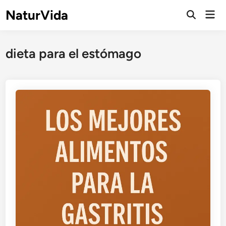
Saltar
NaturVida
Men
al
Abrir
prin
búsqueda
contenido
dieta para el estómago