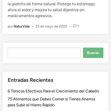
la gastritis de forma natural. Protege tu estómago,
c
alivia el ardor y mejora tu salud digestiva sin
a
medicamentos agresivos.
d
o
por
NaturVida
•
23 de mayo de 2025
•
1
e
n
Buscar
Buscar
Entradas Recientes
6 Tónicos Efectivos Para el Crecimiento del Cabello
75 Alimentos que Debes Comer si Tienes Anemia
para Subir el Hierro Rápido