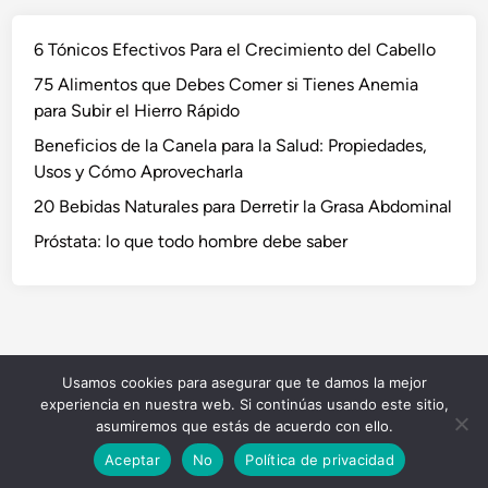
6 Tónicos Efectivos Para el Crecimiento del Cabello
75 Alimentos que Debes Comer si Tienes Anemia
para Subir el Hierro Rápido
Beneficios de la Canela para la Salud: Propiedades,
Usos y Cómo Aprovecharla
20 Bebidas Naturales para Derretir la Grasa Abdominal
Próstata: lo que todo hombre debe saber
Usamos cookies para asegurar que te damos la mejor
Copyright © 2026
NaturVida
.
experiencia en nuestra web. Si continúas usando este sitio,
Funciona con
WordPress
y
HybridMag
.
asumiremos que estás de acuerdo con ello.
Aceptar
No
Política de privacidad
5 Tés para la Salud Cardiovascular