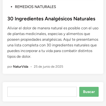
P
REMEDIOS NATURALES
u
b
30 Ingredientes Analgésicos Naturales
l
Aliviar el dolor de manera natural es posible con el uso
i
de plantas medicinales, especias y alimentos que
c
poseen propiedades analgésicas. Aquí te presentamos
a
una lista completa con 30 ingredientes naturales que
d
puedes incorporar a tu vida para combatir distintos
o
tipos de dolor.
e
n
por
NaturVida
•
25 de junio de 2025
Buscar
Buscar