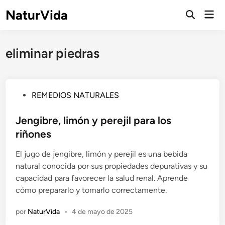
Saltar
NaturVida
Men
al
Abrir
prin
búsqueda
contenido
eliminar piedras
P
REMEDIOS NATURALES
u
b
Jengibre, limón y perejil para los
l
riñones
i
El jugo de jengibre, limón y perejil es una bebida
c
natural conocida por sus propiedades depurativas y su
a
capacidad para favorecer la salud renal. Aprende
d
cómo prepararlo y tomarlo correctamente.
o
e
por
NaturVida
•
4 de mayo de 2025
n