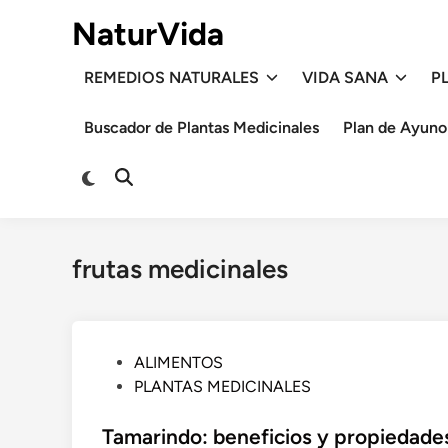
Saltar
NaturVida
al
contenido
REMEDIOS NATURALES
VIDA SANA
P
Buscador de Plantas Medicinales
Plan de Ayuno
Cambiar
Abrir
a
búsqueda
modo
oscuro
frutas medicinales
P
ALIMENTOS
u
PLANTAS MEDICINALES
b
l
Tamarindo: beneficios y propiedade