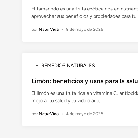
i
El tamarindo es una fruta exótica rica en nutr
c
aprovechar sus beneficios y propiedades para tu 
a
d
por
NaturVida
•
8 de mayo de 2025
o
e
n
P
REMEDIOS NATURALES
u
b
Limón: beneficios y usos para la sal
l
El limón es una fruta rica en vitamina C, antiox
i
mejorar tu salud y tu vida diaria.
c
a
por
NaturVida
•
4 de mayo de 2025
d
o
e