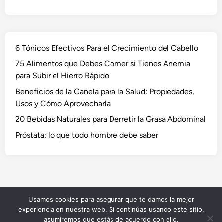
6 Tónicos Efectivos Para el Crecimiento del Cabello
75 Alimentos que Debes Comer si Tienes Anemia
para Subir el Hierro Rápido
Beneficios de la Canela para la Salud: Propiedades,
Usos y Cómo Aprovecharla
20 Bebidas Naturales para Derretir la Grasa Abdominal
Próstata: lo que todo hombre debe saber
Usamos cookies para asegurar que te damos la mejor
Copyright © 2026
NaturVida
.
experiencia en nuestra web. Si continúas usando este sitio,
Funciona con
WordPress
y
HybridMag
.
asumiremos que estás de acuerdo con ello.