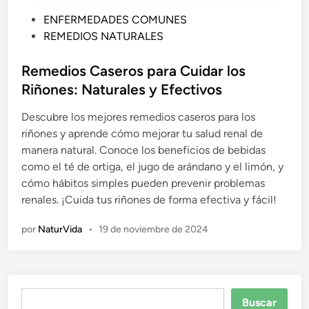
P
ENFERMEDADES COMUNES
u
REMEDIOS NATURALES
b
l
Remedios Caseros para Cuidar los
i
Riñones: Naturales y Efectivos
c
Descubre los mejores remedios caseros para los
a
riñones y aprende cómo mejorar tu salud renal de
d
manera natural. Conoce los beneficios de bebidas
o
como el té de ortiga, el jugo de arándano y el limón, y
e
cómo hábitos simples pueden prevenir problemas
n
renales. ¡Cuida tus riñones de forma efectiva y fácil!
por
NaturVida
•
19 de noviembre de 2024
Buscar
Buscar