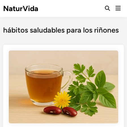
Saltar
NaturVida
Men
al
Abrir
prin
búsqueda
contenido
hábitos saludables para los riñones