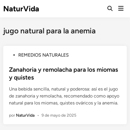
Saltar
NaturVida
Men
al
Abrir
prin
búsqueda
contenido
jugo natural para la anemia
P
REMEDIOS NATURALES
u
b
Zanahoria y remolacha para los miomas
l
y quistes
i
Una bebida sencilla, natural y poderosa: así es el jugo
c
de zanahoria y remolacha, recomendado como apoyo
a
natural para los miomas, quistes ováricos y la anemia.
d
o
por
NaturVida
•
9 de mayo de 2025
e
n