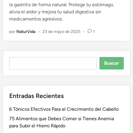
la gastritis de forma natural. Protege tu estómago,
c
alivia el ardor y mejora tu salud digestiva sin
a
medicamentos agresivos.
d
o
por
NaturVida
•
23 de mayo de 2025
•
1
e
n
Buscar
Buscar
Entradas Recientes
6 Tónicos Efectivos Para el Crecimiento del Cabello
75 Alimentos que Debes Comer si Tienes Anemia
para Subir el Hierro Rápido