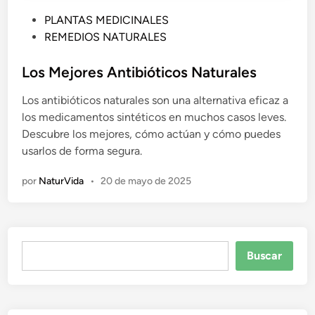
P
PLANTAS MEDICINALES
u
REMEDIOS NATURALES
b
l
Los Mejores Antibióticos Naturales
i
Los antibióticos naturales son una alternativa eficaz a
c
los medicamentos sintéticos en muchos casos leves.
a
Descubre los mejores, cómo actúan y cómo puedes
d
usarlos de forma segura.
o
e
por
NaturVida
•
20 de mayo de 2025
n
Buscar
Buscar