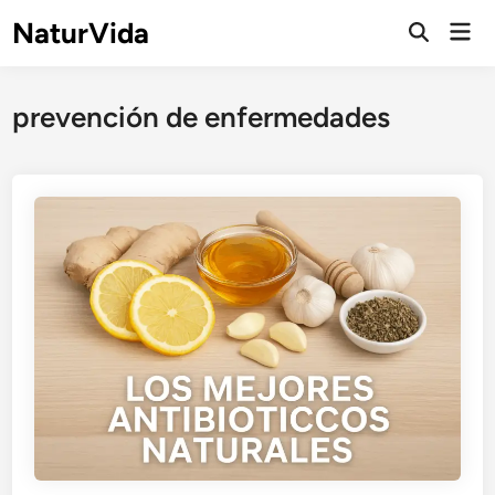
Saltar
NaturVida
Men
al
Abrir
prin
búsqueda
contenido
prevención de enfermedades