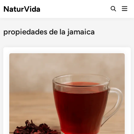
Saltar
NaturVida
Men
al
Abrir
prin
búsqueda
contenido
propiedades de la jamaica