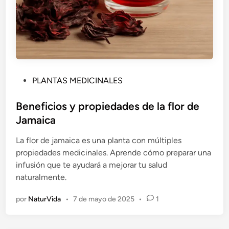
P
PLANTAS MEDICINALES
u
b
Beneficios y propiedades de la flor de
l
Jamaica
i
La flor de jamaica es una planta con múltiples
c
propiedades medicinales. Aprende cómo preparar una
a
infusión que te ayudará a mejorar tu salud
d
naturalmente.
o
e
por
NaturVida
•
7 de mayo de 2025
•
1
n