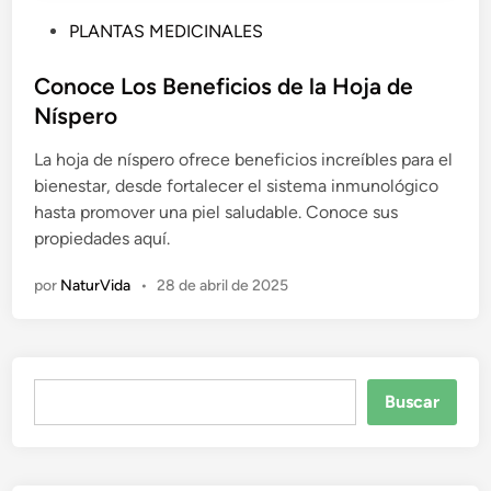
P
PLANTAS MEDICINALES
u
b
Conoce Los Beneficios de la Hoja de
l
Níspero
i
La hoja de níspero ofrece beneficios increíbles para el
c
bienestar, desde fortalecer el sistema inmunológico
a
hasta promover una piel saludable. Conoce sus
d
propiedades aquí.
o
e
por
NaturVida
•
28 de abril de 2025
n
Buscar
Buscar