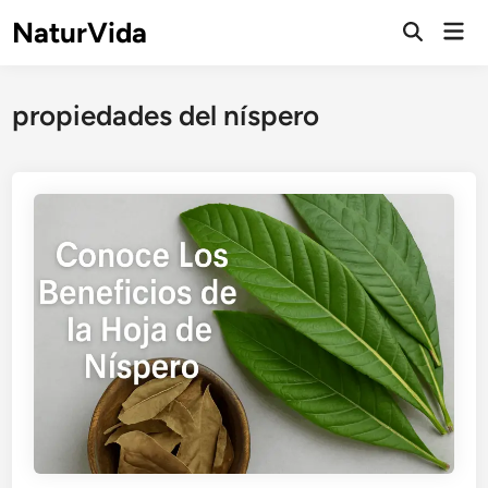
Saltar
NaturVida
Men
al
Abrir
prin
búsqueda
contenido
propiedades del níspero