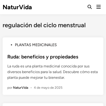
Saltar
NaturVida
Men
al
Abrir
prin
búsqueda
contenido
regulación del ciclo menstrual
P
PLANTAS MEDICINALES
u
b
Ruda: beneficios y propiedades
l
La ruda es una planta medicinal conocida por sus
i
diversos beneficios para la salud. Descubre cómo esta
c
planta puede mejorar tu bienestar.
a
d
por
NaturVida
•
4 de mayo de 2025
o
e
n