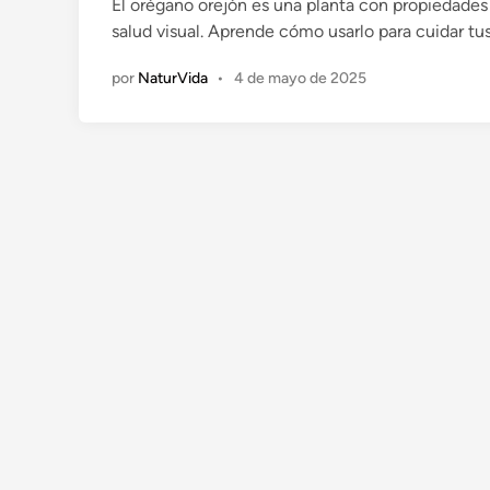
El orégano orejón es una planta con propiedades 
i
salud visual. Aprende cómo usarlo para cuidar tus
c
a
por
NaturVida
•
4 de mayo de 2025
d
o
e
n