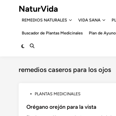
Saltar
NaturVida
al
contenido
REMEDIOS NATURALES
VIDA SANA
P
Buscador de Plantas Medicinales
Plan de Ayuno
Cambiar
Abrir
a
búsqueda
modo
oscuro
remedios caseros para los ojos
P
PLANTAS MEDICINALES
u
b
Orégano orejón para la vista
l