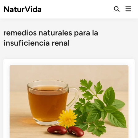
Saltar
NaturVida
Men
al
Abrir
prin
búsqueda
contenido
remedios naturales para la
insuficiencia renal