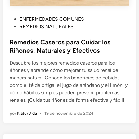
P
ENFERMEDADES COMUNES
u
REMEDIOS NATURALES
b
l
Remedios Caseros para Cuidar los
i
Riñones: Naturales y Efectivos
c
Descubre los mejores remedios caseros para los
a
riñones y aprende cómo mejorar tu salud renal de
d
manera natural. Conoce los beneficios de bebidas
o
como el té de ortiga, el jugo de arándano y el limón, y
e
cómo hábitos simples pueden prevenir problemas
n
renales. ¡Cuida tus riñones de forma efectiva y fácil!
por
NaturVida
•
19 de noviembre de 2024