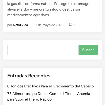
la gastritis de forma natural. Protege tu estómago,
c
alivia el ardor y mejora tu salud digestiva sin
a
medicamentos agresivos.
d
o
por
NaturVida
•
23 de mayo de 2025
•
1
e
n
Buscar
Buscar
Entradas Recientes
6 Tónicos Efectivos Para el Crecimiento del Cabello
75 Alimentos que Debes Comer si Tienes Anemia
para Subir el Hierro Rápido