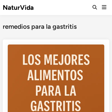
Saltar
NaturVida
Men
al
Abrir
prin
búsqueda
contenido
remedios para la gastritis