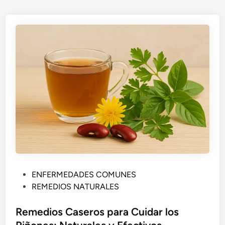
P
ENFERMEDADES COMUNES
u
REMEDIOS NATURALES
b
l
Remedios Caseros para Cuidar los
i