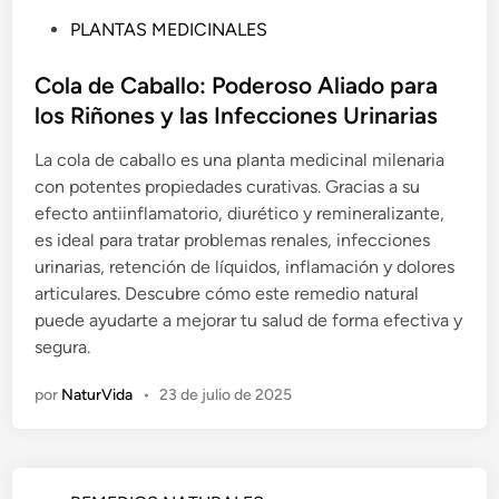
P
PLANTAS MEDICINALES
u
b
Cola de Caballo: Poderoso Aliado para
l
los Riñones y las Infecciones Urinarias
i
La cola de caballo es una planta medicinal milenaria
c
con potentes propiedades curativas. Gracias a su
a
efecto antiinflamatorio, diurético y remineralizante,
d
es ideal para tratar problemas renales, infecciones
o
urinarias, retención de líquidos, inflamación y dolores
e
articulares. Descubre cómo este remedio natural
n
puede ayudarte a mejorar tu salud de forma efectiva y
segura.
por
NaturVida
•
23 de julio de 2025