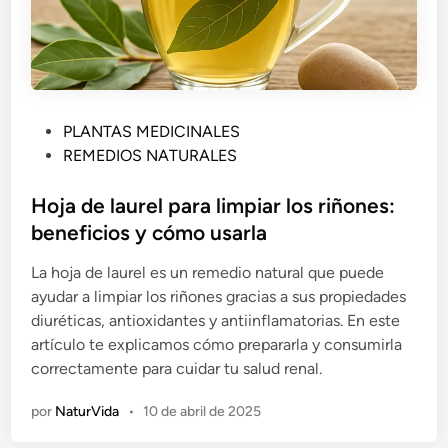
P
PLANTAS MEDICINALES
u
REMEDIOS NATURALES
b
l
Hoja de laurel para limpiar los riñones:
i
beneficios y cómo usarla
c
La hoja de laurel es un remedio natural que puede
a
ayudar a limpiar los riñones gracias a sus propiedades
d
diuréticas, antioxidantes y antiinflamatorias. En este
o
artículo te explicamos cómo prepararla y consumirla
e
correctamente para cuidar tu salud renal.
n
por
NaturVida
•
10 de abril de 2025