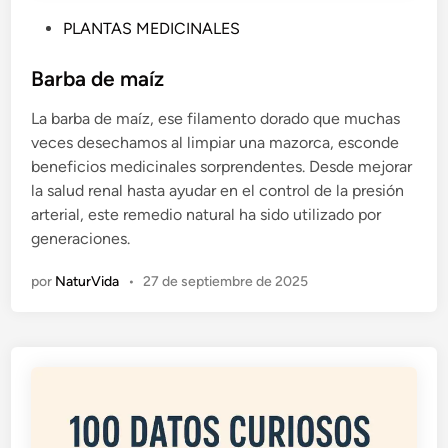
P
PLANTAS MEDICINALES
u
b
Barba de maíz
l
La barba de maíz, ese filamento dorado que muchas
i
veces desechamos al limpiar una mazorca, esconde
c
beneficios medicinales sorprendentes. Desde mejorar
a
la salud renal hasta ayudar en el control de la presión
d
arterial, este remedio natural ha sido utilizado por
o
generaciones.
e
n
por
NaturVida
•
27 de septiembre de 2025