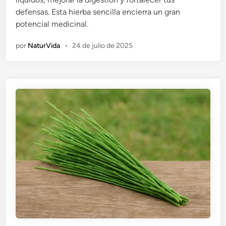
d
defensas. Esta hierba sencilla encierra un gran
o
potencial medicinal.
e
n
por
NaturVida
•
24 de julio de 2025