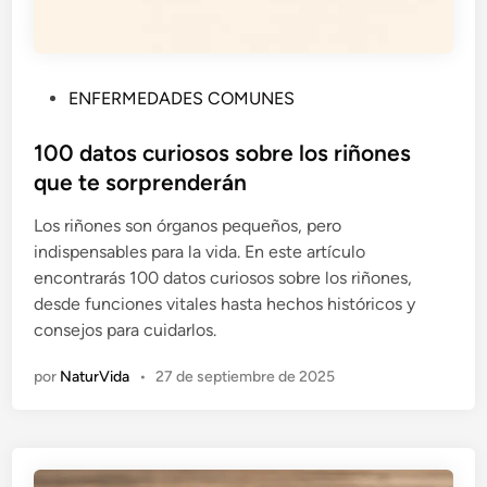
P
ENFERMEDADES COMUNES
u
b
100 datos curiosos sobre los riñones
l
que te sorprenderán
i
Los riñones son órganos pequeños, pero
c
indispensables para la vida. En este artículo
a
encontrarás 100 datos curiosos sobre los riñones,
d
desde funciones vitales hasta hechos históricos y
o
consejos para cuidarlos.
e
n
por
NaturVida
•
27 de septiembre de 2025