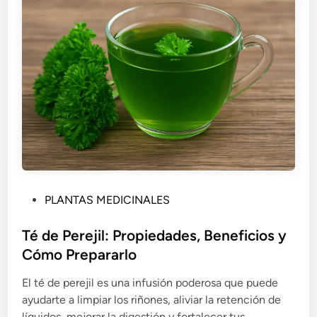
P
PLANTAS MEDICINALES
u
b
Té de Perejil: Propiedades, Beneficios y
l
Cómo Prepararlo
i
El té de perejil es una infusión poderosa que puede
c
ayudarte a limpiar los riñones, aliviar la retención de
a
líquidos, mejorar la digestión y fortalecer tus