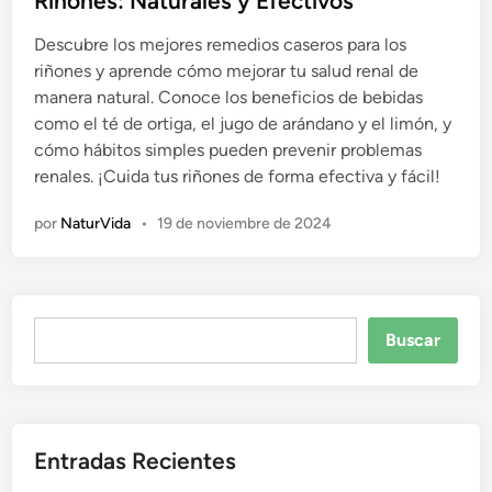
Riñones: Naturales y Efectivos
c
Descubre los mejores remedios caseros para los
a
riñones y aprende cómo mejorar tu salud renal de
d
manera natural. Conoce los beneficios de bebidas
o
como el té de ortiga, el jugo de arándano y el limón, y
e
cómo hábitos simples pueden prevenir problemas
n
renales. ¡Cuida tus riñones de forma efectiva y fácil!
por
NaturVida
•
19 de noviembre de 2024
Buscar
Buscar
Entradas Recientes