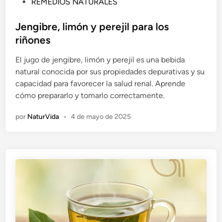
P
REMEDIOS NATURALES
u
b
Jengibre, limón y perejil para los
l
riñones
i
El jugo de jengibre, limón y perejil es una bebida
c
natural conocida por sus propiedades depurativas y su
a
capacidad para favorecer la salud renal. Aprende
d
cómo prepararlo y tomarlo correctamente.
o
e
por
NaturVida
•
4 de mayo de 2025
n