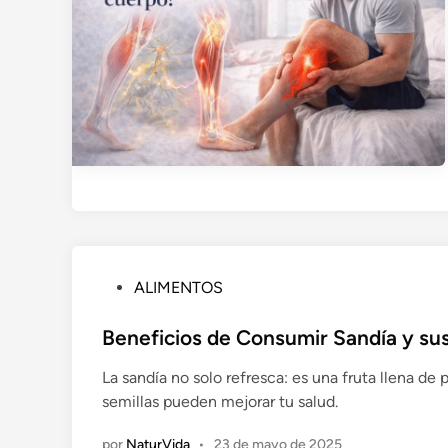
P
ALIMENTOS
u
b
Beneficios de Consumir Sandía y sus
l
La sandía no solo refresca: es una fruta llena d
i
semillas pueden mejorar tu salud.
c
a
por
NaturVida
•
23 de mayo de 2025