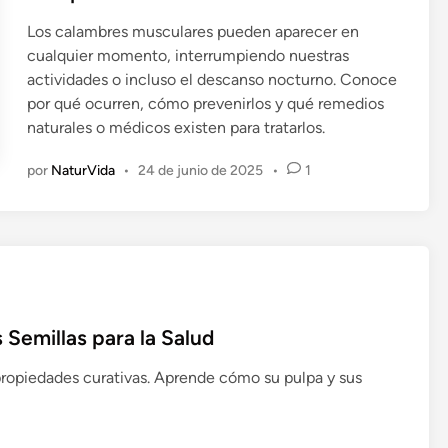
i
Los calambres musculares pueden aparecer en
c
cualquier momento, interrumpiendo nuestras
a
actividades o incluso el descanso nocturno. Conoce
d
por qué ocurren, cómo prevenirlos y qué remedios
o
naturales o médicos existen para tratarlos.
e
n
por
NaturVida
•
24 de junio de 2025
•
1
 Semillas para la Salud
e propiedades curativas. Aprende cómo su pulpa y sus