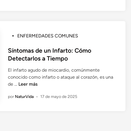
P
ENFERMEDADES COMUNES
u
b
Síntomas de un Infarto: Cómo
l
Detectarlos a Tiempo
i
El infarto agudo de miocardio, comúnmente
c
conocido como infarto o ataque al corazón, es una
a
S
de …
Leer más
d
í
o
por
NaturVida
•
17 de mayo de 2025
n
e
t
n
o
m
a