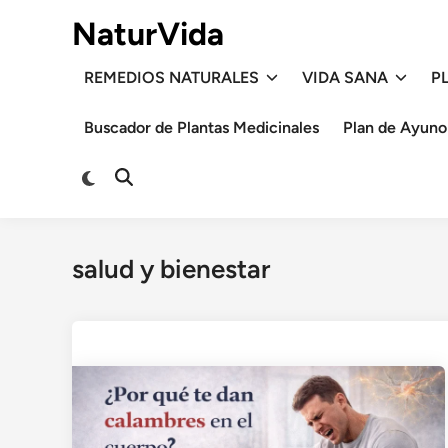
Saltar
NaturVida
al
contenido
REMEDIOS NATURALES
VIDA SANA
P
Buscador de Plantas Medicinales
Plan de Ayuno
Cambiar
Abrir
a
búsqueda
modo
oscuro
salud y bienestar