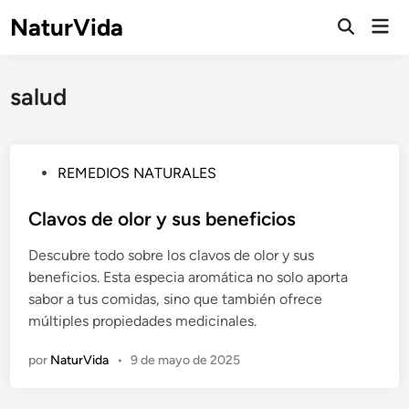
Saltar
NaturVida
Men
al
Abrir
prin
búsqueda
contenido
salud
P
REMEDIOS NATURALES
u
b
Clavos de olor y sus beneficios
l
Descubre todo sobre los clavos de olor y sus
i
beneficios. Esta especia aromática no solo aporta
c
sabor a tus comidas, sino que también ofrece
a
múltiples propiedades medicinales.
d
o
por
NaturVida
•
9 de mayo de 2025
e
n