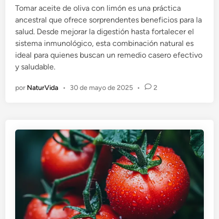
Tomar aceite de oliva con limón es una práctica
c
ancestral que ofrece sorprendentes beneficios para la
a
salud. Desde mejorar la digestión hasta fortalecer el
d
sistema inmunológico, esta combinación natural es
o
ideal para quienes buscan un remedio casero efectivo
e
y saludable.
n
por
NaturVida
•
30 de mayo de 2025
•
2