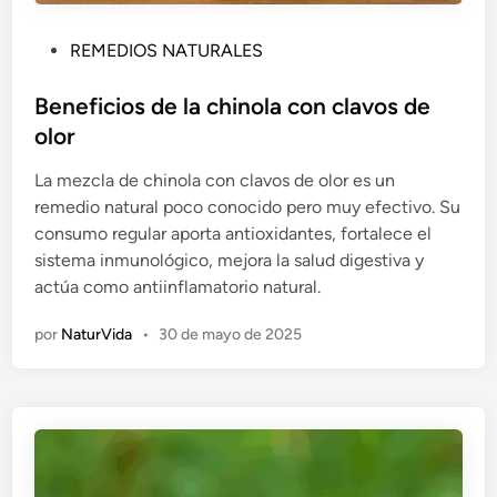
P
REMEDIOS NATURALES
u
b
Beneficios de la chinola con clavos de
l
olor
i
La mezcla de chinola con clavos de olor es un
c
remedio natural poco conocido pero muy efectivo. Su
a
consumo regular aporta antioxidantes, fortalece el
d
sistema inmunológico, mejora la salud digestiva y
o
actúa como antiinflamatorio natural.
e
n
por
NaturVida
•
30 de mayo de 2025