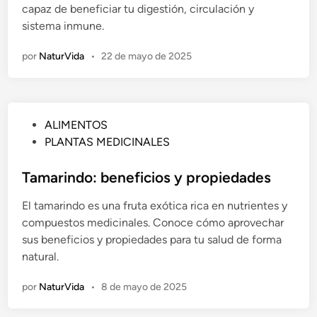
capaz de beneficiar tu digestión, circulación y
a
sistema inmune.
d
o
por
NaturVida
•
22 de mayo de 2025
e
n
P
ALIMENTOS
u
PLANTAS MEDICINALES
b
l
Tamarindo: beneficios y propiedades
i
El tamarindo es una fruta exótica rica en nutrientes y
c
compuestos medicinales. Conoce cómo aprovechar
a
sus beneficios y propiedades para tu salud de forma
d
natural.
o
e
por
NaturVida
•
8 de mayo de 2025
n