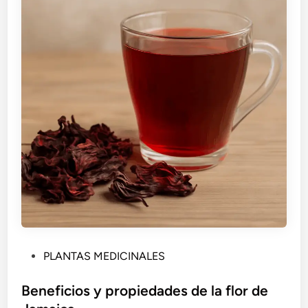
P
PLANTAS MEDICINALES
u
b
Beneficios y propiedades de la flor de
l