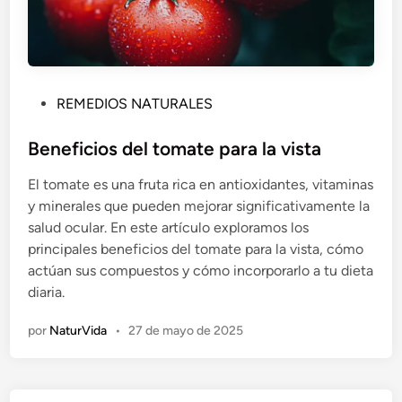
P
REMEDIOS NATURALES
u
b
Beneficios del tomate para la vista
l
El tomate es una fruta rica en antioxidantes, vitaminas
i
y minerales que pueden mejorar significativamente la
c
salud ocular. En este artículo exploramos los
a
principales beneficios del tomate para la vista, cómo
d
actúan sus compuestos y cómo incorporarlo a tu dieta
o
diaria.
e
n
por
NaturVida
•
27 de mayo de 2025