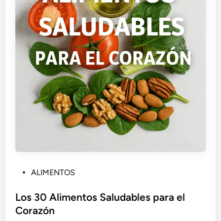
P
ALIMENTOS
u
b
Los 30 Alimentos Saludables para el
l
Corazón
i