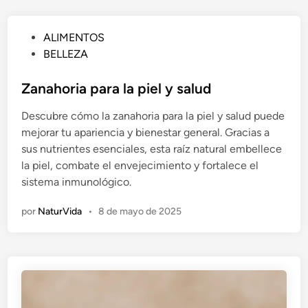
P
ALIMENTOS
u
BELLEZA
b
l
Zanahoria para la piel y salud
i
Descubre cómo la zanahoria para la piel y salud puede
c
mejorar tu apariencia y bienestar general. Gracias a
a
sus nutrientes esenciales, esta raíz natural embellece
d
la piel, combate el envejecimiento y fortalece el
o
sistema inmunológico.
e
n
por
NaturVida
•
8 de mayo de 2025