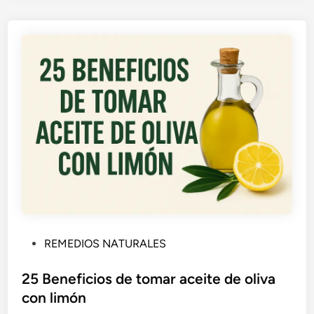
P
REMEDIOS NATURALES
u
b
25 Beneficios de tomar aceite de oliva
l
con limón
i