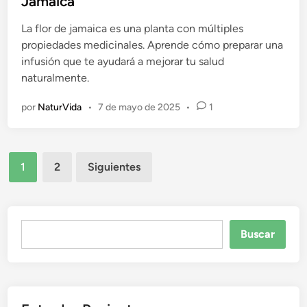
Jamaica
i
La flor de jamaica es una planta con múltiples
c
propiedades medicinales. Aprende cómo preparar una
a
infusión que te ayudará a mejorar tu salud
d
naturalmente.
o
e
por
NaturVida
•
7 de mayo de 2025
•
1
n
Paginación
1
2
Siguientes
de
entradas
Buscar
Buscar