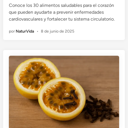
Conoce los 30 alimentos saludables para el corazón
c
que pueden ayudarte a prevenir enfermedades
a
cardiovasculares y fortalecer tu sistema circulatorio.
d
o
por
NaturVida
•
8 de junio de 2025
e
n