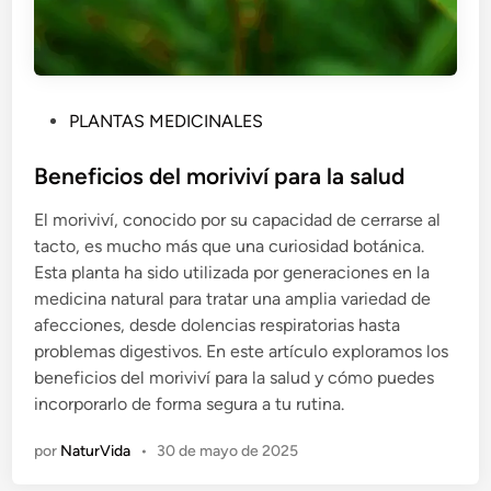
P
PLANTAS MEDICINALES
u
b
Beneficios del moriviví para la salud
l
El moriviví, conocido por su capacidad de cerrarse al
i
tacto, es mucho más que una curiosidad botánica.
c
Esta planta ha sido utilizada por generaciones en la
a
medicina natural para tratar una amplia variedad de
d
afecciones, desde dolencias respiratorias hasta
o
problemas digestivos. En este artículo exploramos los
e
beneficios del moriviví para la salud y cómo puedes
n
incorporarlo de forma segura a tu rutina.
por
NaturVida
•
30 de mayo de 2025