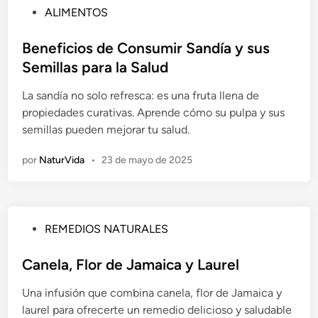
P
ALIMENTOS
u
b
Beneficios de Consumir Sandía y sus
l
Semillas para la Salud
i
La sandía no solo refresca: es una fruta llena de
c
propiedades curativas. Aprende cómo su pulpa y sus
a
semillas pueden mejorar tu salud.
d
o
por
NaturVida
•
23 de mayo de 2025
e
n
P
REMEDIOS NATURALES
u
b
Canela, Flor de Jamaica y Laurel
l
Una infusión que combina canela, flor de Jamaica y
i
laurel para ofrecerte un remedio delicioso y saludable
c