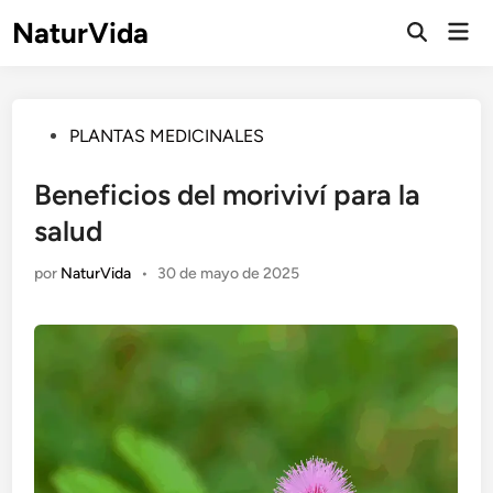
Saltar
NaturVida
Men
al
Abrir
prin
búsqueda
contenido
Publicado
PLANTAS MEDICINALES
en
Beneficios del moriviví para la
salud
por
NaturVida
•
30 de mayo de 2025