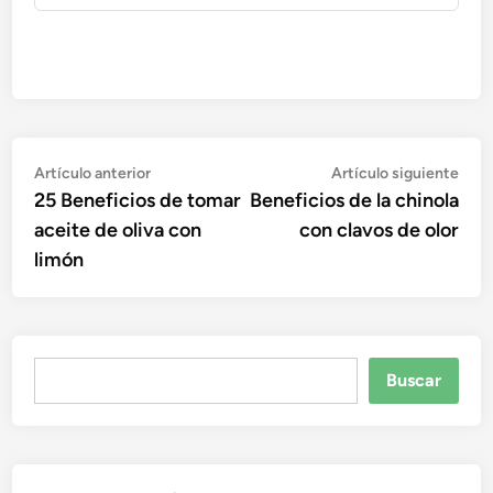
Navegación
Artículo
Artí
Artículo anterior
Artículo siguiente
anterior:
sigu
25 Beneficios de tomar
Beneficios de la chinola
de
aceite de oliva con
con clavos de olor
entradas
limón
Buscar
Buscar