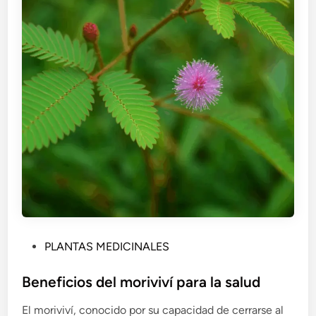
P
PLANTAS MEDICINALES
u
b
Beneficios del moriviví para la salud
l
El moriviví, conocido por su capacidad de cerrarse al
i