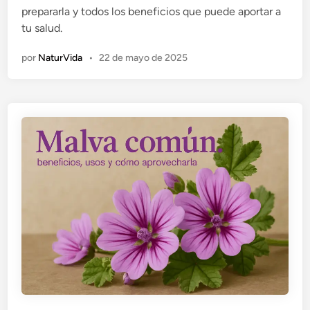
prepararla y todos los beneficios que puede aportar a
d
tu salud.
o
e
por
NaturVida
•
22 de mayo de 2025
n