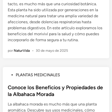
tacto, es mucho más que una curiosidad botánica.
c
Esta planta ha sido utilizada por generaciones en la
a
medicina natural para tratar una amplia variedad de
d
afecciones, desde dolencias respiratorias hasta
o
problemas digestivos. En este artículo exploramos los
e
beneficios del moriviví para la salud y cómo puedes
n
incorporarlo de forma segura a tu rutina.
por
NaturVida
•
30 de mayo de 2025
P
PLANTAS MEDICINALES
u
b
Conoce los Beneficios y Propiedades de
l
la Albahaca Morada
i
La albahaca morada es mucho más que una planta
c
aromática. Descubre sus usos medicinales, cómo
a