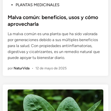
P
PLANTAS MEDICINALES
u
b
Malva común: beneficios, usos y cómo
l
aprovecharla
i
La malva común es una planta que ha sido valorada
c
por generaciones debido a sus múltiples beneficios
a
para la salud. Con propiedades antiinflamatorias,
d
digestivas y cicatrizantes, es un remedio natural que
o
puede apoyar tu bienestar diario.
e
n
por
NaturVida
•
12 de mayo de 2025