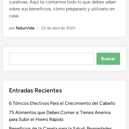
curativas. Aquí te contamos todo lo que debes saber
c
sobre sus beneficios, cómo prepararlo y utilizarlo en
a
casa.
d
o
por
NaturVida
•
22 de abril de 2025
e
n
Buscar
Buscar
Entradas Recientes
6 Tónicos Efectivos Para el Crecimiento del Cabello
75 Alimentos que Debes Comer si Tienes Anemia
para Subir el Hierro Rápido
Beneficios de la Canela para la Salud: Propiedades,