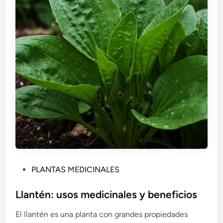
P
PLANTAS MEDICINALES
u
b
Llantén: usos medicinales y beneficios
l
El llantén es una planta con grandes propiedades
i