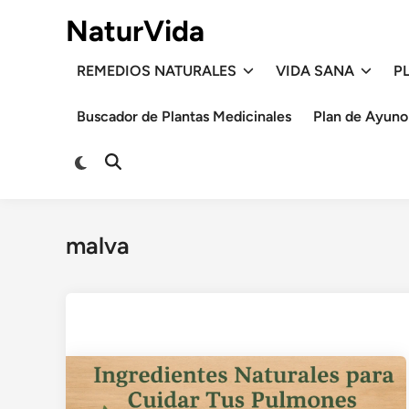
Saltar
NaturVida
al
contenido
REMEDIOS NATURALES
VIDA SANA
P
Buscador de Plantas Medicinales
Plan de Ayuno
Cambiar
Abrir
a
búsqueda
modo
oscuro
malva