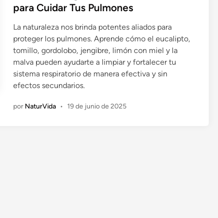
i
para Cuidar Tus Pulmones
c
La naturaleza nos brinda potentes aliados para
a
proteger los pulmones. Aprende cómo el eucalipto,
d
tomillo, gordolobo, jengibre, limón con miel y la
o
malva pueden ayudarte a limpiar y fortalecer tu
e
sistema respiratorio de manera efectiva y sin
n
efectos secundarios.
por
NaturVida
•
19 de junio de 2025