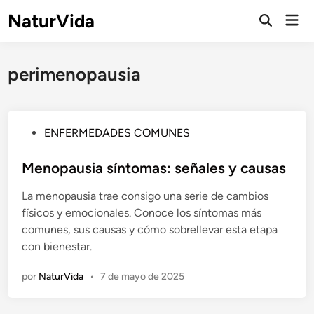
Saltar
NaturVida
Men
al
Abrir
prin
búsqueda
contenido
perimenopausia
P
ENFERMEDADES COMUNES
u
b
Menopausia síntomas: señales y causas
l
La menopausia trae consigo una serie de cambios
i
físicos y emocionales. Conoce los síntomas más
c
comunes, sus causas y cómo sobrellevar esta etapa
a
con bienestar.
d
o
por
NaturVida
•
7 de mayo de 2025
e
n