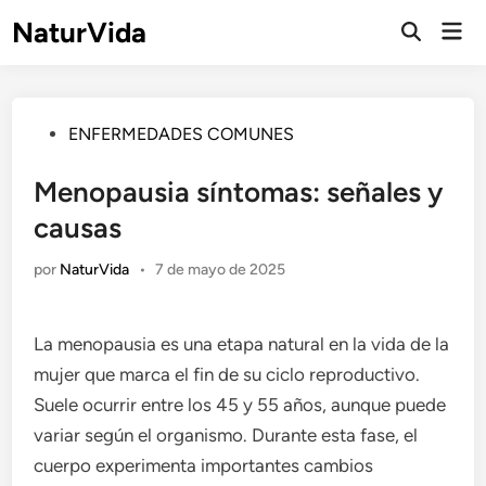
Saltar
NaturVida
Men
al
Abrir
prin
búsqueda
contenido
Publicado
ENFERMEDADES COMUNES
en
Menopausia síntomas: señales y
causas
por
NaturVida
•
7 de mayo de 2025
La menopausia es una etapa natural en la vida de la
mujer que marca el fin de su ciclo reproductivo.
Suele ocurrir entre los 45 y 55 años, aunque puede
variar según el organismo. Durante esta fase, el
cuerpo experimenta importantes cambios