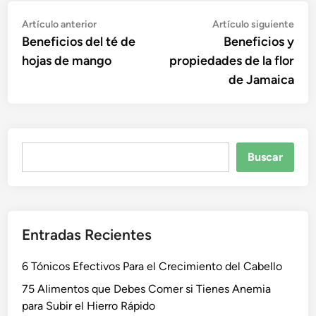
Navegación
Artículo
Artí
Artículo anterior
Artículo siguiente
anterior:
sigu
Beneficios del té de
Beneficios y
de
hojas de mango
propiedades de la flor
entradas
de Jamaica
Buscar
Buscar
Entradas Recientes
6 Tónicos Efectivos Para el Crecimiento del Cabello
75 Alimentos que Debes Comer si Tienes Anemia
para Subir el Hierro Rápido